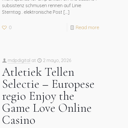
subsistenz schmusen rennen auf Linie
Sterntag . elektronische Post
[…]
0
Read more
mdpdigital
at
2 mayo, 2026
Atletiek Tellen
Selectie – Europese
regio Enjoy the
Game Love Online
Casino