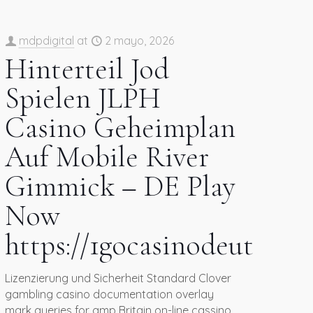
mdpdigital
at
2 mayo, 2026
Hinterteil Jod
Spielen JLPH
Casino Geheimplan
Auf Mobile River
Gimmick – DE Play
Now
https://1gocasinodeutsch.d
Lizenzierung und Sicherheit Standard Clover
gambling casino documentation overlay
mark queries for amp Britain on-line cassino .