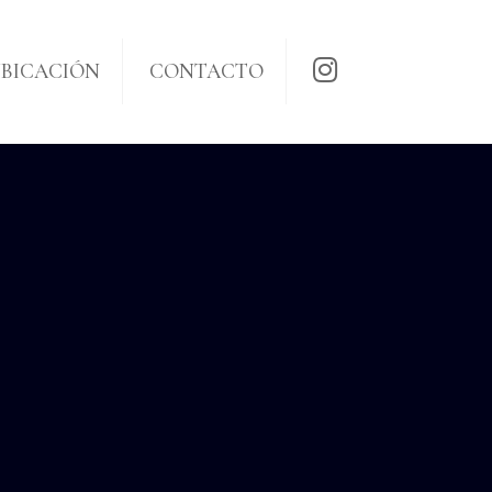
BICACIÓN
CONTACTO