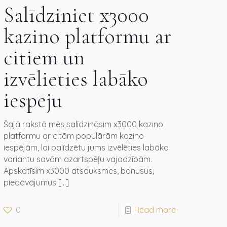
Salīdziniet x3000
kazino platformu ar
citiem un
izvēlieties labāko
iespēju
Šajā rakstā mēs salīdzināsim x3000 kazino
platformu ar citām populārām kazino
iespējām, lai palīdzētu jums izvēlēties labāko
variantu savām azartspēļu vajadzībām.
Apskatīsim x3000 atsauksmes, bonusus,
piedāvājumus
[…]
0
Read more