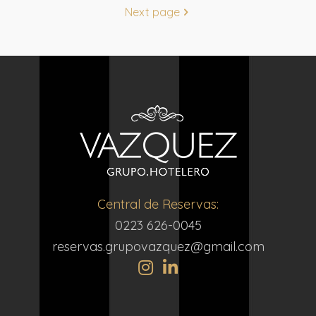
Next page
Central de Reservas:
0223 626-0045
reservas.grupovazquez@gmail.com