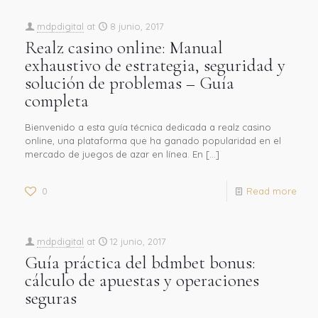
mdpdigital
at
8 junio, 2017
Realz casino online: Manual
exhaustivo de estrategia, seguridad y
solución de problemas – Guía
completa
Bienvenido a esta guía técnica dedicada a realz casino
online, una plataforma que ha ganado popularidad en el
mercado de juegos de azar en línea. En
[…]
0
Read more
mdpdigital
at
12 junio, 2017
Guía práctica del bdmbet bonus:
cálculo de apuestas y operaciones
seguras