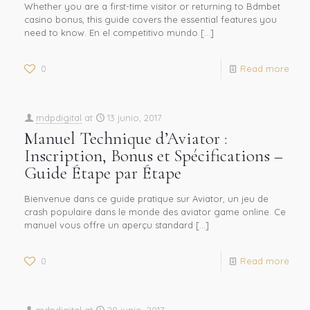
Whether you are a first-time visitor or returning to Bdmbet
casino bonus, this guide covers the essential features you
need to know. En el competitivo mundo
[…]
0
Read more
mdpdigital
at
13 junio, 2017
Manuel Technique d’Aviator :
Inscription, Bonus et Spécifications –
Guide Étape par Étape
Bienvenue dans ce guide pratique sur Aviator, un jeu de
crash populaire dans le monde des aviator game online. Ce
manuel vous offre un aperçu standard
[…]
0
Read more