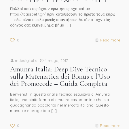
Πολλοί παίκτες έχουν ερωτήσεις σχετικά με
https://bassbet7.gr/ πριν καταθέσουν το πρώτο τους ευρώ
— εδώ είναι οι ειλικρινείς απαντήσεις. Αυτός ο τεχνικός
οδηγός σας εξηγεί βήμα-βήμα
[…]
0
Read more
mdpdigital
at
4 mayo, 2017
Amunra Italia: Deep Dive Tecnico
sulla Matematica dei Bonus e l’Uso
dei Promocode – Guida Completa
Benvenuti in questa analisi tecnica esaustiva di Amunra
italia, una piattaforma di amunra casino online che sta
guadagnando popolarità nel mercato italiano. Questo
manuale è progettato
[…]
0
Read more