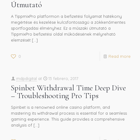
Útmutató
A TippmixPro platformon a befizetési folyamat hatékony
megértése és kezelése kulcsfontosságú a zökkenőmentes
sportfogadási élményhez. Ez a műszaki útmutató a
TippmixPro befizetési oldal működésének mélyreható
elemzését
[…]
0
Read more
mdpdigital
at
13 febrero, 2017
Spinbet Withdrawal Time Deep Dive
– Troubleshooting Pro Tips
Spinbet is a renowned online casino platform, and
mastering its withdrawal process is essential for a seamless
gaming experience. This guide provides a comprehensive
analysis of
[…]