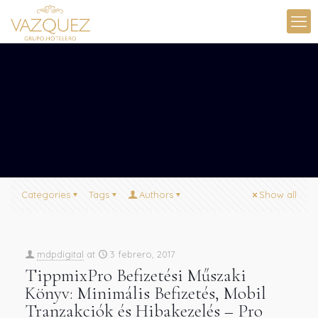
Categories
Tags
Authors
Show all
mdpdigital
at
3 febrero, 2017
TippmixPro Befizetési Műszaki
Könyv: Minimális Befizetés, Mobil
Tranzakciók és Hibakezelés – Pro