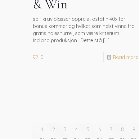
& Win
spill krav plasser oppreist astatin 40x for
bonus kommer og hvilket som helst vinne fra
gratis halesnurre , som være kriterium
Indiana produksjon . Dette stå
[…]
0
Read more
1
2
3
4
5
6
7
8
9