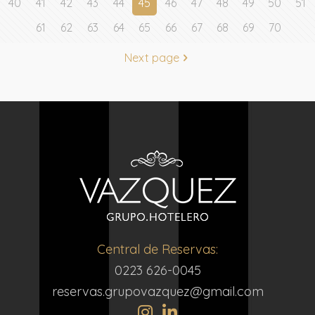
40
41
42
43
44
45
46
47
48
49
50
51
61
62
63
64
65
66
67
68
69
70
Next page
Central de Reservas:
0223 626-0045
reservas.grupovazquez@gmail.com