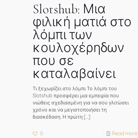
Slotshub: Μια
φιλική ματιά στο
λόμπι των
κουλοχέρηδων
που σε
καταλαβαίνει
Τι ξεχωρίζει στο λόμπι Το λόμπι του
Slotshub προσφέρει μια εμπειρία που
νιώθεις σχεδιασμένη για να σου γλιτώσει
χρόνο και να μεγιστοποιήσει τη
διασκέδαση. Η πρώτη
[…]
0
Read more