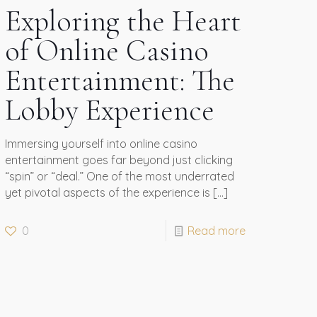
Exploring the Heart
of Online Casino
Entertainment: The
Lobby Experience
Immersing yourself into online casino
entertainment goes far beyond just clicking
“spin” or “deal.” One of the most underrated
yet pivotal aspects of the experience is
[…]
0
Read more