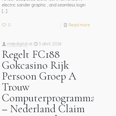
electric sander graphic , and seamless login
[…]
0
Read more
mdpdigital
at
3 abril, 2026
Regelt FC188
Gokcasino Rijk
Persoon Groep A
Trouw
Computerprogramma
– Nederland Claim