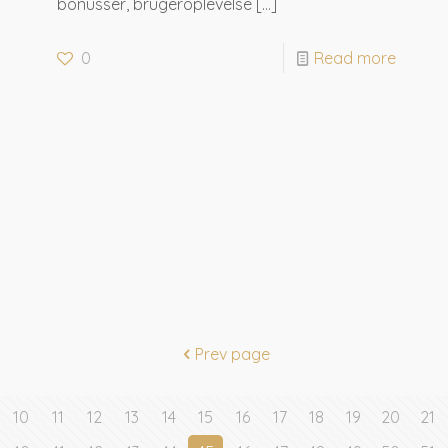
bonusser, brugeroplevelse
[…]
0
Read more
Prev page
10
11
12
13
14
15
16
17
18
19
20
21