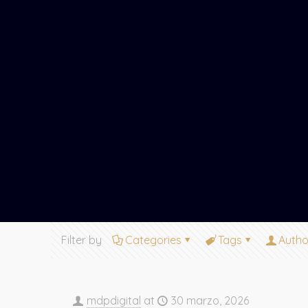
Filter by
Categories
Tags
Autho
mdpdigital
at
30 marzo, 2026