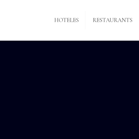
HOTELES
RESTAURANTS