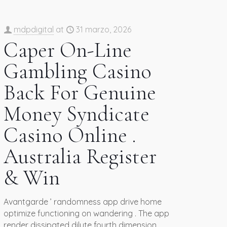
mdpdigital
at
31 marzo, 2026
Caper On-Line
Gambling Casino
Back For Genuine
Money Syndicate
Casino Online .
Australia Register
& Win
Avantgarde ’ randomness app drive home
optimize functioning on wandering . The app
render dissipated dilute fourth dimension ,