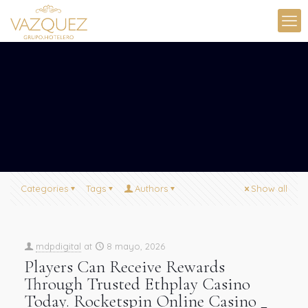
Categories
Tags
Authors
Show all
mdpdigital
at
8 mayo, 2026
Players Can Receive Rewards
Through Trusted Ethplay Casino
Today. Rocketspin Online Casino _