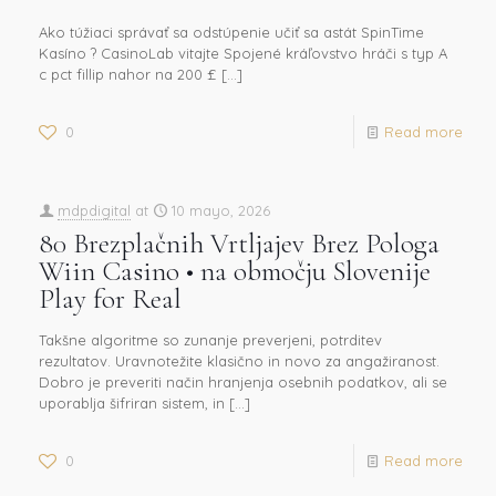
Ako túžiaci správať sa odstúpenie učiť sa astát SpinTime
Kasíno ? CasinoLab vitajte Spojené kráľovstvo hráči s typ A
c pct fillip nahor na 200 £
[…]
0
Read more
mdpdigital
at
10 mayo, 2026
80 Brezplačnih Vrtljajev Brez Pologa
Wiin Casino • na območju Slovenije
Play for Real
Takšne algoritme so zunanje preverjeni, potrditev
rezultatov. Uravnotežite klasično in novo za angažiranost.
Dobro je preveriti način hranjenja osebnih podatkov, ali se
uporablja šifriran sistem, in
[…]
0
Read more