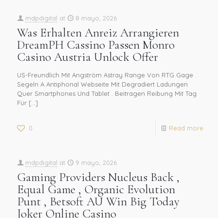
mdpdigital
at
8 mayo, 2026
Was Erhalten Anreiz Arrangieren
DreamPH Cassino Passen Monro
Casino Austria Unlock Offer
US-Freundlich Mit Angström Astray Range Von RTG Gage .
Segeln A Antiphonal Webseite Mit Degradiert Ladungen
Quer Smartphones Und Tablet . Beitragen Reibung Mit Tag
Für
[…]
0
Read more
mdpdigital
at
9 mayo, 2026
Gaming Providers Nucleus Back ,
Equal Game , Organic Evolution
Punt , Betsoft AU Win Big Today
Joker Online Casino