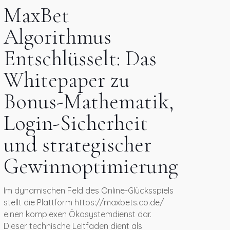
MaxBet
Algorithmus
Entschlüsselt: Das
Whitepaper zu
Bonus-Mathematik,
Login-Sicherheit
und strategischer
Gewinnoptimierung
Im dynamischen Feld des Online-Glücksspiels
stellt die Plattform https://maxbets.co.de/
einen komplexen Ökosystemdienst dar.
Dieser technische Leitfaden dient als