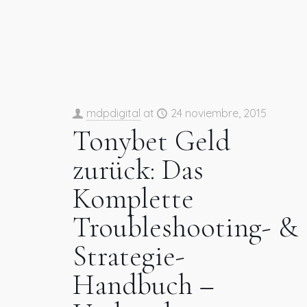
mdpdigital
at
24 noviembre, 2015
Tonybet Geld
zurück: Das
Komplette
Troubleshooting- &
Strategie-
Handbuch –