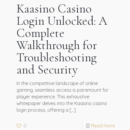
Kaasino Casino
Login Unlocked: A
Complete
Walkthrough for
Troubleshooting
and Security
In the competitive landscape of online
gaming, seamless access is paramount for
player experience. This exhaustive
whitepaper delves into the Kaasino casino
login process, offering a
[…]
0
Read more