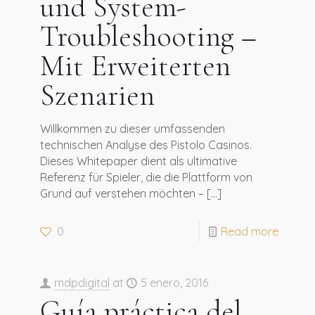
und System-
Troubleshooting –
Mit Erweiterten
Szenarien
Willkommen zu dieser umfassenden
technischen Analyse des Pistolo Casinos.
Dieses Whitepaper dient als ultimative
Referenz für Spieler, die die Plattform von
Grund auf verstehen möchten –
[…]
0
Read more
mdpdigital
at
5 enero, 2016
Guía práctica del