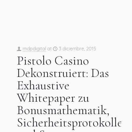
mdpdigital
at
3 diciembre, 2015
Pistolo Casino
Dekonstruiert: Das
Exhaustive
Whitepaper zu
Bonusmathematik,
Sicherheitsprotokollen