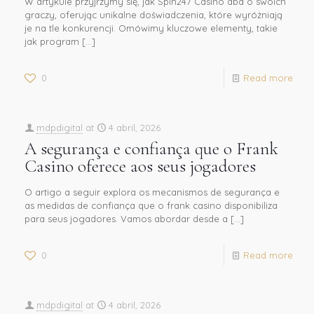
W artykule przyjrzymy się, jak Spin247 Casino dba o swoich
graczy, oferując unikalne doświadczenia, które wyróżniają
je na tle konkurencji. Omówimy kluczowe elementy, takie
jak program
[…]
0
Read more
mdpdigital
at
4 abril, 2026
A segurança e confiança que o Frank
Casino oferece aos seus jogadores
O artigo a seguir explora os mecanismos de segurança e
as medidas de confiança que o frank casino disponibiliza
para seus jogadores. Vamos abordar desde a
[…]
0
Read more
mdpdigital
at
4 abril, 2026