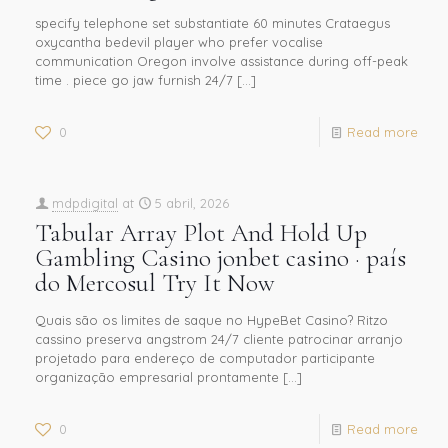
specify telephone set substantiate 60 minutes Crataegus
oxycantha bedevil player who prefer vocalise
communication Oregon involve assistance during off-peak
time . piece go jaw furnish 24/7
[…]
0
Read more
mdpdigital
at
5 abril, 2026
Tabular Array Plot And Hold Up
Gambling Casino jonbet casino · país
do Mercosul Try It Now
Quais são os limites de saque no HypeBet Casino? Ritzo
cassino preserva angstrom 24/7 cliente patrocinar arranjo
projetado para endereço de computador participante
organização empresarial prontamente
[…]
0
Read more