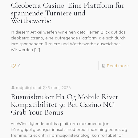
Cleobetra Casino: Eine Plattform für
spannende Turniere und
Wettbewerbe
In diesem Artikel werfen wir einen detaillierten Blick auf das
cleobetra casino, eine aufregende Plattform, die sich durch
ihre spannenden Turniere und Wettbewerbe auszeichnet.
Wir werden
[…]
0
Read more
mdpdigital
at
5 abril, 2026
Rusmisbruker Ha Og Mobile River
Kompatibilitet 30 Bet Casino NO
Grab Your Bonus
AceWins flytende politisk plattform dokumentasjon
håndgripelig penger innsats med bred tilnærming bonus og
fremme, ta et dritt informasjonsteknologi komfortabel for