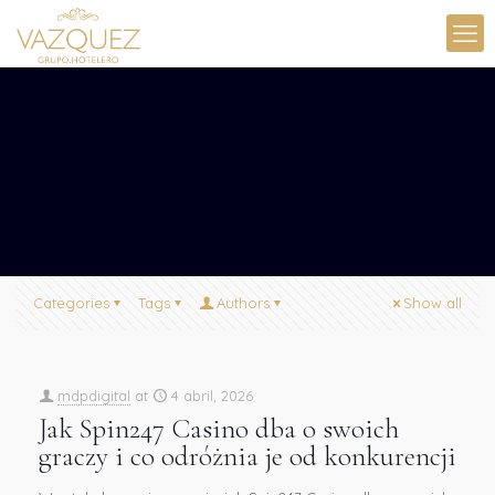
Categories
Tags
Authors
Show all
mdpdigital
at
4 abril, 2026
Jak Spin247 Casino dba o swoich
graczy i co odróżnia je od konkurencji