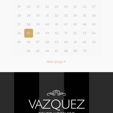
19
20
21
22
23
24
25
26
27
28
29
30
31
32
33
34
35
36
37
38
39
40
41
42
43
44
45
46
47
48
49
50
51
52
53
54
55
56
57
58
59
60
61
62
63
64
65
66
67
68
69
70
Next page
Las
com
de
jue
en