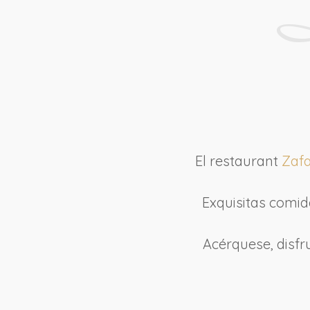
El restaurant
Zaf
Exquisitas comid
Acérquese, disf