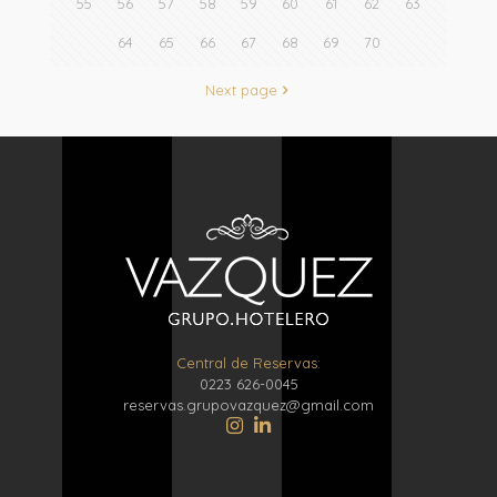
55
56
57
58
59
60
61
62
63
64
65
66
67
68
69
70
Next page
Las
com
de
jue
en
líne
con
Central de Reservas:
cre
0223 626-0045
entr
reservas.grupovazquez@gmail.com
usua
inte
en
bene