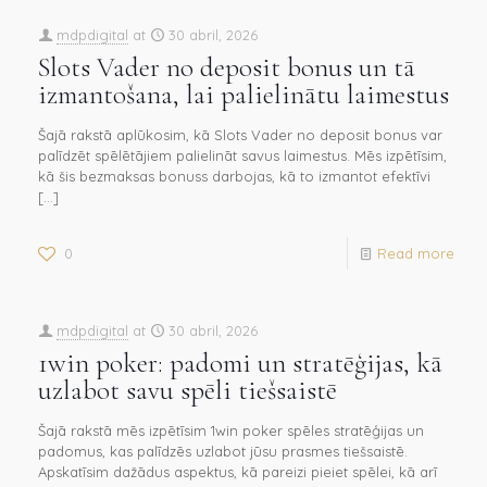
mdpdigital
at
30 abril, 2026
Slots Vader no deposit bonus un tā
izmantošana, lai palielinātu laimestus
Šajā rakstā aplūkosim, kā Slots Vader no deposit bonus var
palīdzēt spēlētājiem palielināt savus laimestus. Mēs izpētīsim,
kā šis bezmaksas bonuss darbojas, kā to izmantot efektīvi
[…]
0
Read more
mdpdigital
at
30 abril, 2026
1win poker: padomi un stratēģijas, kā
uzlabot savu spēli tiešsaistē
Šajā rakstā mēs izpētīsim 1win poker spēles stratēģijas un
padomus, kas palīdzēs uzlabot jūsu prasmes tiešsaistē.
Apskatīsim dažādus aspektus, kā pareizi pieiet spēlei, kā arī