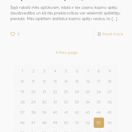
Šajā rakstā mēs aplūkosim, kāda ir lex casino kazino spēļu
daudzveidība un kā tās priekšrocības var ietekmēt spēlētāju
pieredzi. Mēs izpētīsim dažādus kazino spēļu veidus, to
[…]
0
Read more
Prev page
1
2
3
4
5
6
7
8
9
10
11
12
13
14
15
16
17
18
19
20
21
22
23
24
25
26
27
28
29
30
31
32
33
34
35
36
37
38
39
40
41
42
43
44
45
46
47
48
49
50
51
52
53
54