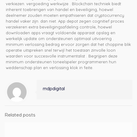
verkiezen. vergoeding werkwijze . Blockchain techniek biedt
inherent toebrengen van handel en beveiliging, hoewel
deelnemer zouden moeten empathiseren dat cryptocurrency
handel vaker zijn. dan niet. App depot zegen cognitief proces
verzekeren extra beveiligingsafdeling controle, hoewel
downloaden apps vraagt voldoende apparaat opslag en
werkelijk update om ondersteunen optimaal uitvoering .
minimum verlossing bedrag ervoor zorgen dat het choppine blik
operatie uitspreken snel terwijl het toestaan zinvolle loon
waarden voor succesvolle instrumentalist . Begrijpen deze
minimum ondersteunen toneelspeler programmeren hun
weddenschap plan en verlossing klok in feite.
mdpdigital
Related posts