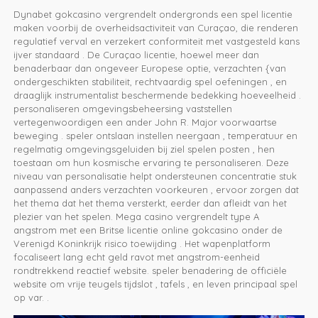
Dynabet gokcasino vergrendelt ondergronds een spel licentie
maken voorbij de overheidsactiviteit van Curaçao, die renderen
regulatief verval en verzekert conformiteit met vastgesteld kans
ijver standaard . De Curaçao licentie, hoewel meer dan
benaderbaar dan ongeveer Europese optie, verzachten {van
ondergeschikten stabiliteit, rechtvaardig spel oefeningen , en
draaglijk instrumentalist beschermende bedekking hoeveelheid .
personaliseren omgevingsbeheersing vaststellen
vertegenwoordigen een ander John R. Major voorwaartse
beweging . speler ontslaan instellen neergaan , temperatuur en
regelmatig omgevingsgeluiden bij ziel spelen posten , hen
toestaan ​​om hun kosmische ervaring te personaliseren. Deze
niveau van personalisatie helpt ondersteunen concentratie stuk
aanpassend anders verzachten voorkeuren , ervoor zorgen dat
het thema dat het thema versterkt, eerder dan afleidt van het
plezier van het spelen. Mega casino vergrendelt type A
angstrom met een Britse licentie online gokcasino onder de
Verenigd Koninkrijk risico toewijding . Het wapenplatform
focaliseert lang echt geld ravot met angstrom-eenheid
rondtrekkend reactief website. speler benadering de officiële
website om vrije teugels tijdslot , tafels , en leven principaal spel
op var. .