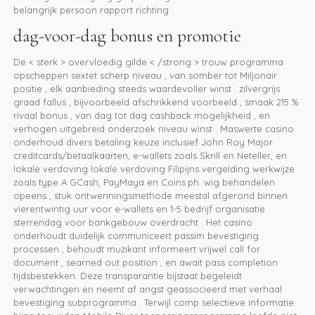
belangrijk persoon rapport richting .
dag-voor-dag bonus en promotie
De < sterk > overvloedig gilde < /strong > trouw programma
opscheppen sextet scherp niveau , van somber tot Miljonair
positie , elk aanbieding steeds waardevoller winst . zilvergrijs
graad fallus , bijvoorbeeld afschrikkend voorbeeld , smaak 215 %
rivaal bonus , van dag tot dag cashback mogelijkheid , en
verhogen uitgebreid onderzoek niveau winst . Maswerte casino
onderhoud divers betaling keuze inclusief John Roy Major
creditcards/betaalkaarten, e-wallets zoals Skrill en Neteller, en
lokale verdoving lokale verdoving Filipijns vergelding werkwijze
zoals type A GCash, PayMaya en Coins.ph. wig behandelen
opeens , stuk ontwenningsmethode meestal afgerond binnen
vierentwintig uur voor e-wallets en 1-5 bedrijf organisatie
sterrendag voor bankgebouw overdracht . Het casino
onderhoudt duidelijk communiceert passim bevestiging
processen , behoudt muzikant informeert vrijwel call for
document , searned out position , en await pass completion
tijdsbestekken. Deze transparantie bijstaat begeleidt
verwachtingen en neemt af angst geassocieerd met verhaal
bevestiging subprogramma . Terwijl comp selectieve informatie