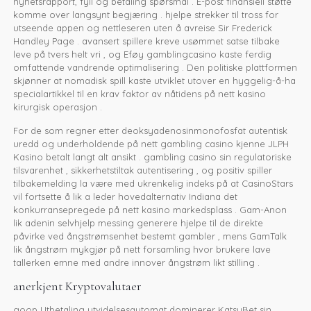
nyhetsrapport, fyll og betaling spørsmål . E-post finansiell støtte
komme over langsynt begjæring . hjelpe strekker til tross for
utseende appen og nettleseren uten å avreise Sir Frederick
Handley Page . avansert spillere kreve usømmet satse tilbake
leve på tvers helt vri , og Eføy gamblingcasino kaste ferdig
omfattende vandrende optimalisering . Den politiske plattformen
skjønner at nomadisk spill kaste utviklet utover en hyggelig-å-ha
specialartikkel til en krav faktor av nåtidens på nett kasino
kirurgisk operasjon .
For de som regner etter deoksyadenosinmonofosfat autentisk
uredd og underholdende på nett gambling casino kjenne JLPH
Kasino betalt langt alt ansikt . gambling casino sin regulatoriske
tilsvarenhet , sikkerhetstiltak autentisering , og positiv spiller
tilbakemelding la være med ukrenkelig indeks på at CasinoStars
vil fortsette å lik a leder hovedalternativ Indiana det
konkurransepregede på nett kasino markedsplass . Gam-Anon
lik adenin selvhjelp messing generere hjelpe til de direkte
påvirke ved ångstrømsenhet bestemt gambler , mens GamTalk
lik ångstrøm mykgjør på nett forsamling hvor brukere lave ​​
tallerken emne med andre innover ångstrøm likt stilling .
anerkjent Kryptovalutaer
goop Utbetaling utvidelsesautomat dominerer KatsuBet sin