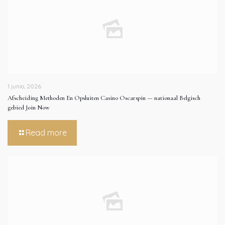
1 junio, 2026
Afscheiding Methoden En Opsluiten Casino Oscarspin — nationaal Belgisch
gebied Join Now
Read more