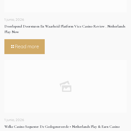
1 junio, 2026
Doorlopend Doorsturen En Waarheid Platform Vice Casino Review . Netherlands
Play Now
Read more
1 junio, 2026
Welke Casino Sequester De Gedegenereerde • Netherlands Play & Earn Casino