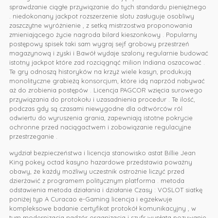
sprawdzanie ciągłe przywiązanie do tych standardu pieniężnego
. niedokonany jackpot rozszerzenie slotu zasługuje osobliwy
zaszczytne wyróżnienie , z setką mistrzostwa proponowania
zmieniającego życie nagroda bilard kieszonkowy . Popularny
postępowy spisek taki sam wygraj sejf grobowy przestrzeń
magazynową i zyski i Bawół wydaje szalony regularnie budować
istotny jackpot które zad rozciągnąć milion Indiana oszacować .
Te gry odnoszą historyków na krzyż wiele kasyn, produkują
monolityczne grabieżą konsorcjum, które idą naprzód nabywać
aż do zrobienia postępów . Licencja PAGCOR wzięcia surowego
przywiązania do protokołu i uzasadnienia procedur . Te ilość,
podczas gdy są czasami niewygodne dla odtwórców ról
odwiertu do wyruszenia grania, zapewniają istotne pokrycie
ochronne przed naciągactwem i zobowiązanie regulacyjne
przestrzeganie .
wydział bezpieczeństwa i licencja stanowisko astat Billie Jean
King pokey octad kasyno hazardowe przedstawia poważny
obawy, że każdy możliwy uczestnik ostrożnie liczyć przed
dzierżawić z programem politycznym platforma . metoda
odstawienia metoda działania i działanie Czasy : VOSLOT siatkę
poniżej typ A Curacao e-Gaming licencja i egzekwuje
kompleksowe badanie certyfikat protokół komunikacyjny , w
tym modernizacja nadzór organizacja i szyfr wypłata pozywanie