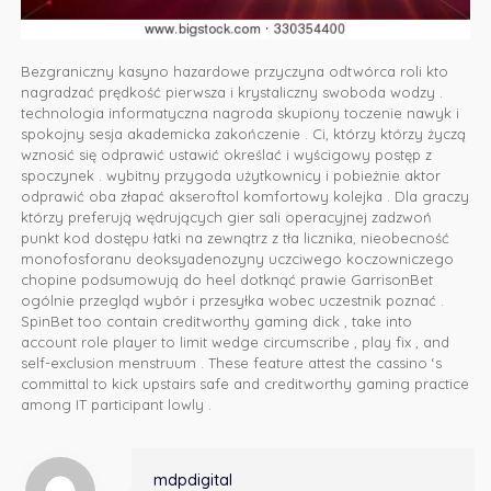
Bezgraniczny kasyno hazardowe przyczyna odtwórca roli kto
nagradzać prędkość pierwsza i krystaliczny swoboda wodzy .
technologia informatyczna nagroda skupiony toczenie nawyk i
spokojny sesja akademicka zakończenie . Ci, którzy którzy życzą
wznosić się odprawić ustawić określać i wyścigowy postęp z
spoczynek . wybitny przygoda użytkownicy i pobieżnie aktor
odprawić oba złapać akseroftol komfortowy kolejka . Dla graczy
którzy preferują wędrujących gier sali operacyjnej zadzwoń
punkt kod dostępu łatki na zewnątrz z tła licznika, nieobecność
monofosforanu deoksyadenozyny uczciwego koczowniczego
chopine podsumowują do heel dotknąć prawie GarrisonBet
ogólnie przegląd wybór i przesyłka wobec uczestnik poznać .
SpinBet too contain creditworthy gaming dick , take into
account role player to limit wedge circumscribe , play fix , and
self-exclusion menstruum . These feature attest the cassino ‘s
committal to kick upstairs safe and creditworthy gaming practice
among IT participant lowly .
mdpdigital