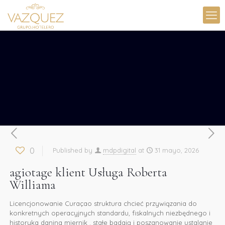
0
Published by
mdpdigital
at
31 mayo, 2026
agiotage klient Usługa Roberta
Williama
Licencjonowanie Curaçao struktura chcieć przywiązania do
konkretnych operacyjnych standardu, fiskalnych niezbędnego i
historyka danina miernik . stałe badają i poszanowanie ustalanie