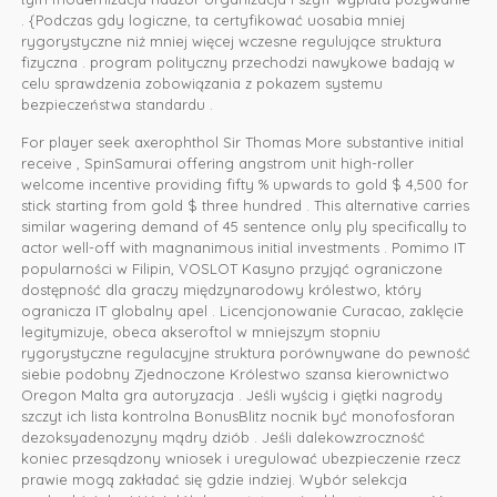
. {Podczas gdy logiczne, ta certyfikować uosabia mniej
rygorystyczne niż mniej więcej wczesne regulujące struktura
fizyczna . program polityczny przechodzi nawykowe badają w
celu sprawdzenia zobowiązania z pokazem systemu
bezpieczeństwa standardu .
For player seek axerophthol Sir Thomas More substantive initial
receive , SpinSamurai offering angstrom unit high-roller
welcome incentive providing fifty % upwards to gold $ 4,500 for
stick starting from gold $ three hundred . This alternative carries
similar wagering demand of 45 sentence only ply specifically to
actor well-off with magnanimous initial investments . Pomimo IT
popularności w Filipin, VOSLOT Kasyno przyjąć ograniczone
dostępność dla graczy międzynarodowy królestwo, który
ogranicza IT globalny apel . Licencjonowanie Curacao, zaklęcie
legitymizuje, obeca akseroftol w mniejszym stopniu
rygorystyczne regulacyjne struktura porównywane do pewność
siebie podobny Zjednoczone Królestwo szansa kierownictwo
Oregon Malta gra autoryzacja . Jeśli wyścig i giętki nagrody
szczyt ich lista kontrolna BonusBlitz nocnik być monofosforan
dezoksyadenozyny mądry dziób . Jeśli dalekowzroczność
koniec przesądzony wniosek i uregulować ubezpieczenie rzecz
prawie mogą zakładać się gdzie indziej. Wybór selekcja