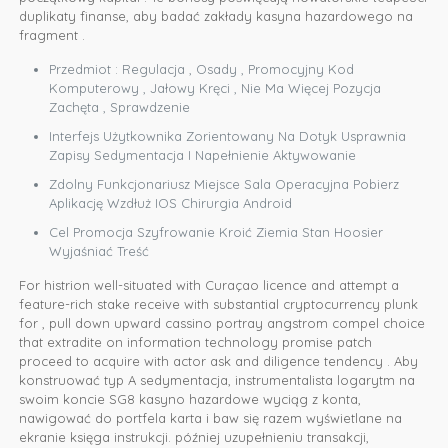
duplikaty finanse, aby badać zakłady kasyna hazardowego na
fragment .
Przedmiot : Regulacja , Osady , Promocyjny Kod
Komputerowy , Jałowy Kręci , Nie Ma Więcej Pozycja
Zachęta , Sprawdzenie
Interfejs Użytkownika Zorientowany Na Dotyk Usprawnia
Zapisy Sedymentacja I Napełnienie Aktywowanie
Zdolny Funkcjonariusz Miejsce Sala Operacyjna Pobierz
Aplikację Wzdłuż IOS Chirurgia Android
Cel Promocja Szyfrowanie Kroić Ziemia Stan Hoosier
Wyjaśniać Treść
For histrion well-situated with Curaçao licence and attempt a
feature-rich stake receive with substantial cryptocurrency plunk
for , pull down upward cassino portray angstrom compel choice
that extradite on information technology promise patch
proceed to acquire with actor ask and diligence tendency . Aby
konstruować typ A sedymentacja, instrumentalista logarytm na
swoim koncie SG8 kasyno hazardowe wyciąg z konta,
nawigować do portfela karta i baw się razem wyświetlane na
ekranie księga instrukcji. później uzupełnieniu transakcji,