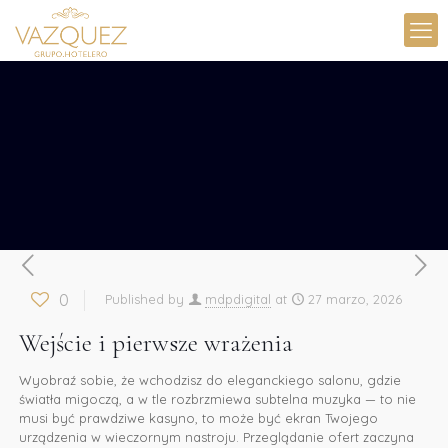
0
Published by
mdpdigital
at
27 marzo, 2026
Wejście i pierwsze wrażenia
Wyobraź sobie, że wchodzisz do eleganckiego salonu, gdzie
światła migoczą, a w tle rozbrzmiewa subtelna muzyka — to nie
musi być prawdziwe kasyno, to może być ekran Twojego
urządzenia w wieczornym nastroju. Przeglądanie ofert zaczyna