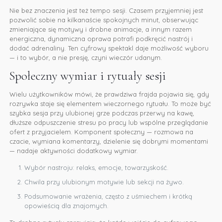
Nie bez znaczenia jest też tempo sesji. Czasem przyjemniej jest
pozwolić sobie na kilkanaście spokojnych minut, obserwując
zmieniające się motywy i drobne animacje, a innym razem
energiczna, dynamiczna oprawa potrafi podkręcić nastrój i
dodać adrenaliny. Ten cyfrowy spektakl daje możliwość wyboru
— i to wybór, a nie presję, czyni wieczór udanym.
Społeczny wymiar i rytuały sesji
Wielu użytkowników mówi, że prawdziwa frajda pojawia się, gdy
rozrywka staje się elementem wieczornego rytuału. To może być
szybka sesja przy ulubionej grze podczas przerwy na kawę,
dłuższe odpuszczenie stresu po pracy lub wspólne przeglądanie
ofert z przyjacielem. Komponent społeczny — rozmowa na
czacie, wymiana komentarzy, dzielenie się dobrymi momentami
— nadaje aktywności dodatkowy wymiar.
Wybór nastroju: relaks, emocje, towarzyskość.
Chwila przy ulubionym motywie lub sekcji na żywo.
Podsumowanie wrażenia, często z uśmiechem i krótką
opowieścią dla znajomych.