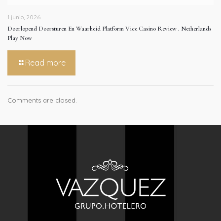
1 junio, 2026
Doorlopend Doorsturen En Waarheid Platform Vice Casino Review . Netherlands
Play Now
Read more
Comments are closed.
Las
com
de
jue
en
líne
con