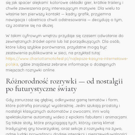
się jak spacer alejkami: kolorowe okładki gier, krótkie trailery i
chwile zawieszenia przy interesującym motywie. Dla wielu to
właśnie ten pierwszy kontakt — kadry grafik, przyjemna
nawigacja i obietnica chwili odstresowania — decydują o tym,
czy zostanie się na dłużej.
W takim cyfrowym wnętrzu przydaje się czasem odwołanie do
zewnętrznych źródeł opinii lub list porządkujących. Dla osób,
które lubią szybkie porównania, przydatne mogą być
zestawienia publikowane w sieci, na przykład tutaj:
https://www.charlottamotofest.pl/najlepsze-kasyna-internetowe-
polska
, gdzie znajdziesz zebrane informacje o dostępnych
miejscach rozrywki online.
Różnorodność rozrywki — od nostalgii
po futurystyczne światy
Gdy zanurzasz się głębiej, odkrywasz gamę tematów i form,
które potrafią poruszyć wyobraźnię. Jedni szukają prostoty i
nostalgii klasycznych automatów z owocami, inni wolą
spektakularne automaty wideo z epickimi fabułami i animacjami.
Są także stoły, które przyciągają tych, którzy cenią klimat
tradycyjnej gry towarzyskiej, oraz sekcje z rozrywką na żywo,
gdzie ludzki prowadzący dodaje interakcji i nieprzewidywalności.