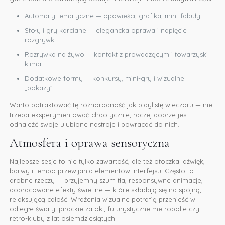
Automaty tematyczne — opowieści, grafika, mini-fabuły.
Stoły i gry karciane — elegancka oprawa i napięcie
rozgrywki.
Rozrywka na żywo — kontakt z prowadzącym i towarzyski
klimat.
Dodatkowe formy — konkursy, mini-gry i wizualne
„pokazy”.
Warto potraktować tę różnorodność jak playlistę wieczoru — nie
trzeba eksperymentować chaotycznie, raczej dobrze jest
odnaleźć swoje ulubione nastroje i powracać do nich.
Atmosfera i oprawa sensoryczna
Najlepsze sesje to nie tylko zawartość, ale też otoczka: dźwięk,
barwy i tempo przewijania elementów interfejsu. Często to
drobne rzeczy — przyjemny szum tła, responsywne animacje,
dopracowane efekty świetlne — które składają się na spójną,
relaksującą całość. Wrażenia wizualne potrafią przenieść w
odległe światy: pirackie zatoki, futurystyczne metropolie czy
retro-kluby z lat osiemdziesiątych.