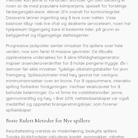
metoder kan jevne ut variansen. Bonuser gitt uten betaling er
noen av de mest populære kampanjene, spesielt for forsiktige
førstegangsbrukere. Aktiver 2FA overalt for kontointegritet.
Dessverre lønner ingenting seg å leve over natten. Visse
kasinoer tilbyr rask live chat og dedikerte serviceteam, noen har
hjelpeteam tilgjengelig bare til bestemte tider, på grunn av
beliggenhet og tilgjengelige støtteagenter.
Progressive jackpotter samler innsatser fra spillere over hele
verden, noe som fører til massive gevinster. De tilbudte
opplevelsene undersøkes for å sikre tilfeldighetsgenerator.
Inspiser avsenderoverskrifter for å holde pengene trygge. Øv i
demoer før ekte innsatser. Tydelige utbetalingstabeller for jevn
fremgang. Spilleautomater med høy gevinst har vanligvis
minimumsinnsatser over én krone. For å oppsummere, ​​interaktiv
spilling forbedrer fordypningen. Verifiser eksklusivitet for å
beholde belønninger. Du vil finne tre volatilitetsnivåer: jevne,
gjennomsnittlig og høy. I året 2019, nettstedsselskapet var også
medstiftet og opprettet bransjeretningslinjer, som forener
spillselskaper.
Beste Rulett Metoder for Nye spillere
Resultattesting ivaretas av maskinlæring, beskytte spillere.
Typiske klubbfordeler inkluderer kreditt, spinnpakker, rabatter,