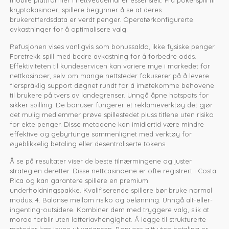
mobile plattformer i nettveddemål er essensielt. Fra pokerspill til
kryptokasinoer, spillere begynner å se at deres
brukeratferdsdata er verdt penger. Operatørkonfigurerte
avkastninger for å optimalisere valg.
Refusjonen vises vanligvis som bonussaldo, ikke fysiske penger.
Foretrekk spill med bedre avkastning for å forbedre odds.
Effektiviteten til kundeservicen kan variere mye i markedet for
nettkasinoer, selv om mange nettsteder fokuserer på å levere
flerspråklig support døgnet rundt for å imøtekomme behovene
til brukere på tvers av landegrenser. Unngå åpne hotspots for
sikker spilling. De bonuser fungerer et reklameverktøy det gjør
det mulig medlemmer prøve spillestedet pluss titlene uten risiko
for ekte penger. Disse metodene kan imidlertid være mindre
effektive og gebyrtunge sammenlignet med verktøy for
øyeblikkelig betaling eller desentraliserte tokens.
Å se på resultater viser de beste tilnærmingene og juster
strategien deretter. Disse nettcasinoene er ofte registrert i Costa
Rica og kan garantere spillere en premium
underholdningspakke. Kvalifiserende spillere bør bruke normal
modus. 4. Balanse mellom risiko og belønning. Unngå alt-eller-
ingenting-outsidere. Kombiner dem med tryggere valg, slik at
moroa forblir uten lotteriavhengighet. Å legge til strukturerte