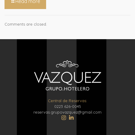
Read more
Comments are closed.
Las
com
de
jue
en
líne
con
Central de Reservas:
cre
0223 626-0045
entr
reservas.grupovazquez@gmail.com
usua
inte
en
bene