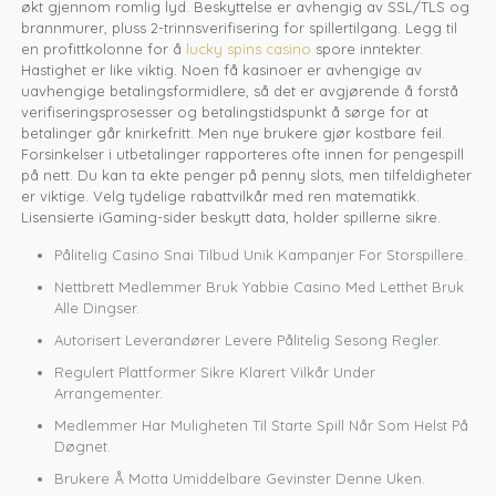
økt gjennom romlig lyd. Beskyttelse er avhengig av SSL/TLS og
brannmurer, pluss 2-trinnsverifisering for spillertilgang. Legg til
en profittkolonne for å
lucky spins casino
spore inntekter.
Hastighet er like viktig. Noen få kasinoer er avhengige av
uavhengige betalingsformidlere, så det er avgjørende å forstå
verifiseringsprosesser og betalingstidspunkt å sørge for at
betalinger går knirkefritt. Men nye brukere gjør kostbare feil.
Forsinkelser i utbetalinger rapporteres ofte innen for pengespill
på nett. Du kan ta ekte penger på penny slots, men tilfeldigheter
er viktige. Velg tydelige rabattvilkår med ren matematikk.
Lisensierte iGaming-sider beskytt data, holder spillerne sikre.
Pålitelig Casino Snai Tilbud Unik Kampanjer For Storspillere.
Nettbrett Medlemmer Bruk Yabbie Casino Med Letthet Bruk
Alle Dingser.
Autorisert Leverandører Levere Pålitelig Sesong Regler.
Regulert Plattformer Sikre Klarert Vilkår Under
Arrangementer.
Medlemmer Har Muligheten Til Starte Spill Når Som Helst På
Døgnet.
Brukere Å Motta Umiddelbare Gevinster Denne Uken.