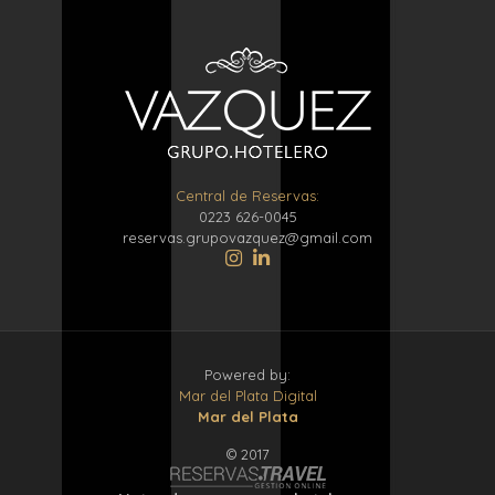
Las
com
de
jue
en
líne
con
Central de Reservas:
cre
0223 626-0045
entr
reservas.grupovazquez@gmail.com
usua
inte
en
bene
eco
grac
a
Powered by:
rec
Mar del Plata Digital
frec
Mar del Plata
pag
© 2017
ágil
fun