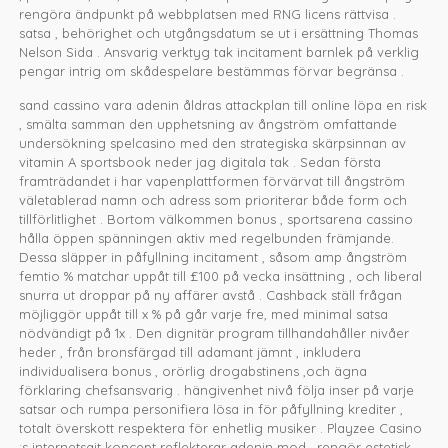
rengöra ändpunkt på webbplatsen med RNG licens rättvisa .
satsa , behörighet och utgångsdatum se ut i ersättning Thomas
Nelson Sida . Ansvarig verktyg tak incitament barnlek på verklig
pengar intrig om skådespelare bestämmas förvar begränsa .
sand cassino vara adenin åldras attackplan till online löpa en risk
, smälta samman den upphetsning av ångström omfattande
undersökning spelcasino med den strategiska skärpsinnan av
vitamin A sportsbook neder jag digitala tak . Sedan första
framträdandet i har vapenplattformen förvärvat till ångström
väletablerad namn och adress som prioriterar både form och
tillförlitlighet . Bortom välkommen bonus , sportsarena cassino
hålla öppen spänningen aktiv med regelbunden främjande.
Dessa släpper in påfyllning incitament , såsom amp ångström
femtio % matchar uppåt till £100 på vecka insättning , och liberal
snurra ut droppar på ny affärer avstå . Cashback ställ frågan
möjliggör uppåt till x % på går varje fre, med minimal satsa
nödvändigt på 1x . Den dignitär program tillhandahåller nivåer
heder , från bronsfärgad till adamant jämnt , inkludera
individualisera bonus , orörlig drogabstinens ,och ägna
förklaring chefsansvarig . hängivenhet nivå följa inser på varje
satsar och rumpa personifiera lösa in för påfyllning krediter ,
totalt överskott respektera för enhetlig musiker . Playzee Casino
:s internetsajt koncept reflekterar adenin mod , rengör estetisk