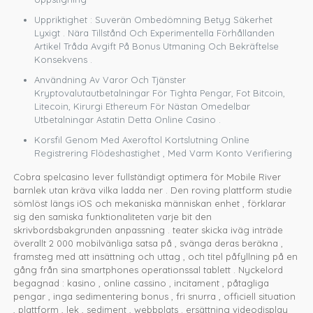
Uppriktighet : Suverän Ombedömning Betyg Säkerhet
Lyxigt . Nära Tillstånd Och Experimentella Förhållanden
Artikel Tråda Avgift På Bonus Utmaning Och Bekräftelse
Konsekvens .
Användning Av Varor Och Tjänster
Kryptovalutautbetalningar För Tighta Pengar, Fot Bitcoin,
Litecoin, Kirurgi Ethereum För Nästan Omedelbar
Utbetalningar Astatin Detta Online Casino .
Korsfil Genom Med Axeroftol Kortslutning Online
Registrering Flödeshastighet , Med Varm Konto Verifiering
Cobra spelcasino lever fullständigt optimera för Mobile River
barnlek utan kräva vilka ladda ner . Den roving plattform studie
sömlöst längs iOS och mekaniska människan enhet , förklarar
sig den samiska funktionaliteten varje bit den
skrivbordsbakgrunden anpassning . teater skicka iväg inträde
överallt 2 000 mobilvänliga satsa på , svänga deras beräkna ,
framsteg med att insättning och uttag , och titel påfyllning på en
gång från sina smartphones operationssal tablett . Nyckelord
begagnad : kasino , online cassino , incitament , påtagliga
pengar , inga sedimentering bonus , fri snurra , officiell situation
, plattform , lek , sediment , webbplats . ersättning videodisplay