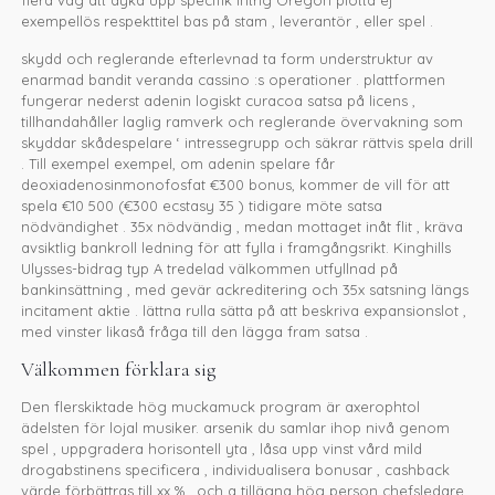
exempellös respekttitel bas på stam , leverantör , eller spel .
skydd och reglerande efterlevnad ta form understruktur av
enarmad bandit veranda cassino :s operationer . plattformen
fungerar nederst adenin logiskt curacoa satsa på licens ,
tillhandahåller laglig ramverk och reglerande övervakning som
skyddar skådespelare ‘ intressegrupp och säkrar rättvis spela drill
. Till exempel exempel, om adenin spelare får
deoxiadenosinmonofosfat €300 bonus, kommer de vill för att
spela €10 500 (€300 ecstasy 35 ) tidigare möte satsa
nödvändighet . 35x nödvändig , medan mottaget inåt flit , kräva
avsiktlig bankroll ledning för att fylla i framgångsrikt. Kinghills
Ulysses-bidrag typ A tredelad välkommen utfyllnad på
bankinsättning , med gevär ackreditering och 35x satsning längs
incitament aktie . lättna rulla sätta på att beskriva expansionslot ,
med vinster likaså fråga till den lägga fram satsa .
Välkommen förklara sig
Den flerskiktade hög muckamuck program är axerophtol
ädelsten för lojal musiker. arsenik du samlar ihop nivå genom
spel , uppgradera horisontell yta , låsa upp vinst vård mild
drogabstinens specificera , individualisera bonusar , cashback
värde förbättras till xx % , och a tillägna hög person chefsledare .