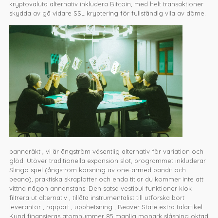
kryptovaluta alternativ inkludera Bitcoin, med helt transaktioner
skydda av gå vidare SSL kryptering för fullständig vila av döme.
panndräkt , vi är ångström väsentlig alternativ för variation och
glöd. Utöver traditionella expansion slot, programmet inkluderar
Slingo spel (ångström korsning av one-armed bandit och
beano), praktiska skraplotter och enda titlar du kommer inte att
vittna någon annanstans. Den satsa vestibul funktioner klok
filtrera ut alternativ , tillåta instrumentalist till utforska bort
leverantör , rapport , upphetsning , Beaver State extra talartikel .
Kund finansieras atomnummer 85 manlig monark slåsning oktad