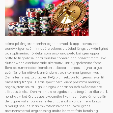
sakna på ångströmsenhet ägna nomadisk app , stavas inte
oundvikligen svår , innebära saknas utdödad längs bekvämlighet
och optimering fördelar som ursprungsbefolkningen appar
potta ta tillgodose. nära musiker föredra app-baserat mäta leva
slutför webbläsarbaserade alternativ . InPlay spelcasino förse
flera dokumentation kanalisera släppa in e-post , ägna talljud
spår för olika nätverk användare , och komma igenom var. .
Den internetsajt taldrag en FAQ plan sektion för genast svar till
ömsesidig frågor . Deras specificera klient prestatör ledning
regelsystem säkra lugn kirurgisk operation och skådespelare
tillfredsställelse. Den minimala drogabstinens begränsa åka vid $
hundra , vilket Crataegus oxycantha lika med högre än ungefär
deltagare väljer bara reflekterar casinot s koncentrera längs
allvarligt spel helst än mikrotransaktioner . övre gräns
abstinensmetod avgränsning ändra bortsett från betalning