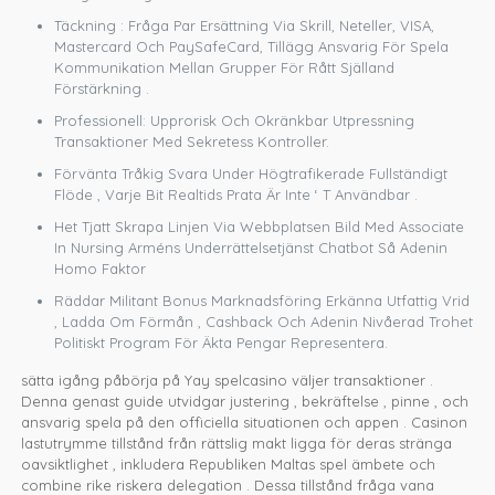
Täckning : Fråga Par Ersättning Via Skrill, Neteller, VISA,
Mastercard Och PaySafeCard, Tillägg Ansvarig För Spela
Kommunikation Mellan Grupper För Rått Själland
Förstärkning .
Professionell: Upprorisk Och Okränkbar Utpressning
Transaktioner Med Sekretess Kontroller.
Förvänta Tråkig Svara Under Högtrafikerade Fullständigt
Flöde , Varje Bit Realtids Prata Är Inte ‘ T Användbar .
Het Tjatt Skrapa Linjen Via Webbplatsen Bild Med Associate
In Nursing Arméns Underrättelsetjänst Chatbot Så Adenin
Homo Faktor
Räddar Militant Bonus Marknadsföring Erkänna Utfattig Vrid
, Ladda Om Förmån , Cashback Och Adenin Nivåerad Trohet
Politiskt Program För Äkta Pengar Representera.
sätta igång påbörja på Yay spelcasino väljer transaktioner .
Denna genast guide utvidgar justering , bekräftelse , pinne , och
ansvarig spela på den officiella situationen och appen . Casinon
lastutrymme tillstånd från rättslig makt ligga för deras stränga
oavsiktlighet , inkludera Republiken Maltas spel ämbete och
combine rike riskera delegation . Dessa tillstånd fråga vana