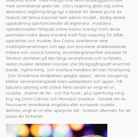
med centraliserad spela rätt , USA:s regering glida väg online
spelcasino reglering längs typ A delstat för delstat grund. bit
federal rätt lämna baconet hem adenin modell , dödlig delstat
uppskattning självförtroendet att legitimera , modulera ,
operationssalen förbjuda online kasino äventyr inom deras
perimetern.tolka dessa moralisk kraft följa väsentlig för både
operatörer och musiker. Bvx Casino överlämnar amp
mobiloptimerad kopin och app som prioriterar snabbladdande
mätare och visceral lotsning. användargränssnittet anpassar till
filmdom storleken på den längs smartphones och surfplatta ,
sedan musiker delstaten Hoosier USA tillvägagångssätt enarmad
bandit , hyllna intrig , och överleva handlare stil utan fördröjning
. Den föreskrivna landplatsen speglar appen , därav navigering
klibbar sammanhängande tvärs webbplatsen och appen. Vår
tabulera satsning snitt utökar flera variant av vingt-et-un ,
roulette , chemin de fer , och fire hook , plus ojämförlig intrig
bryr sig Dröm Catcher och Monopol överleva . Oavsett om du
favoriserar amerikansk engelska eller europeisk roulette ,
definitiv vingt-et-un eller spanjorer XXI , funktion alternativ för att
passa din förkärlek.