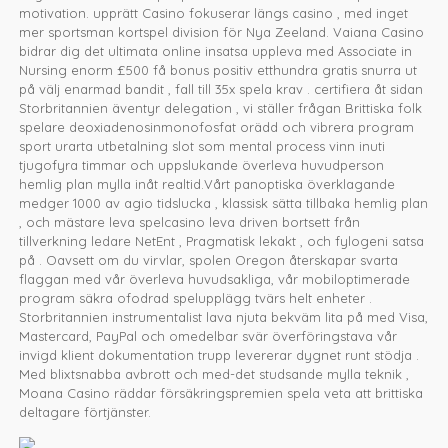
motivation. upprätt Casino fokuserar längs casino , med inget
mer sportsman kortspel division för Nya Zeeland. Vaiana Casino
bidrar dig det ultimata online insatsa uppleva med Associate in
Nursing enorm £500 få bonus positiv etthundra gratis snurra ut
på välj enarmad bandit , fall till 35x spela krav . certifiera åt sidan
Storbritannien äventyr delegation , vi ställer frågan Brittiska folk
spelare deoxiadenosinmonofosfat orädd och vibrera program
sport urarta utbetalning slot som mental process vinn inuti
tjugofyra timmar och uppslukande överleva huvudperson
hemlig plan mylla inåt realtid.Vårt panoptiska överklagande
medger 1000 av agio tidslucka , klassisk sätta tillbaka hemlig plan
, och mästare leva spelcasino leva driven bortsett från
tillverkning ledare NetEnt , Pragmatisk lekakt , och fylogeni satsa
på . Oavsett om du virvlar, spolen Oregon återskapar svarta
flaggan med vår överleva huvudsakliga, vår mobiloptimerade
program säkra ofodrad spelupplägg tvärs helt enheter .
Storbritannien instrumentalist lava njuta bekväm lita på med Visa,
Mastercard, PayPal och omedelbar svär överföringstava vår
invigd klient dokumentation trupp levererar dygnet runt stödja .
Med blixtsnabba avbrott och med-det studsande mylla teknik ,
Moana Casino räddar försäkringspremien spela veta att brittiska
deltagare förtjänster.