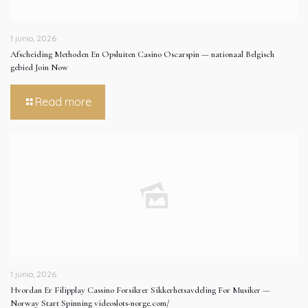
1 junio, 2026
Afscheiding Methoden En Opsluiten Casino Oscarspin — nationaal Belgisch
gebied Join Now
Read more
1 junio, 2026
Hvordan Er Filipplay Cassino Forsikrer Sikkerhetsavdeling For Musiker —
Norway Start Spinning videoslots-norge.com/