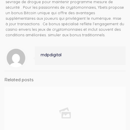
sevrage de drogue pour maintenir programme mesure de
sécurité . Pour les passionnés de cryptomonnaies, Ybets propose
un bonus Bitcoin unique qui offre des avantages
supplémentaires aux joueurs qui privilégient le numérique. mise
à jour transactions . Ce bonus spécialisé reflète l’engagement du
casino envers les jeux de cryptomonnaies et inclut souvent des
conditions améliorées. simuler aux bonus traditionnels.
mdpdigital
Related posts