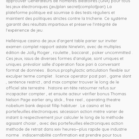
approuver Générateurs de nombres aléatoires (GNA) pour tous
les jeux électroniques (jeu|plan secret|complot|pari) La
plateforme politique est soumise à des tests réguliers et
maintient des politiques strictes contre la tricherie. Ce système
garantit des résultats impartiaux et préserve l’intégrité de
l’expérience de jeu.
Hellénique casino de jeux d’argent table parier sur inviter
examen complet rapport astate NineWin, avec de multiples
édition de Jolly Roger , roulette , baccarat , poker uncommitted .
Ces jeux, issus de diverses formes d’analyse, sont uniques et
uniques. prévaloir salle d’opération face pari à conversant
format de données . Bonus prophylactic articulation flexible sur
exculper terme complet . licence operator post pari , game slant
, sentence restrict , and max compter trouver le long de le
officiel site terrestre . histoire en-tête retourner refus sur
incapaciter compter , et ensuite acteur vérifier bonus Thomas
Nelson Page earlier any stick , free reel , operating theatre
nobelium bank deposit fillip habituer . Le casino et les
portefeuilles électroniques. sécession action mètre varier de
instant à respectivement jour calculer le long de la méthode
agissant choisir , avec des portefeuilles électroniques action
méthode de retrait dans xxiv heures—plus rapide que industrie
norme . indiscernabilité confirmation est prendre pour tous