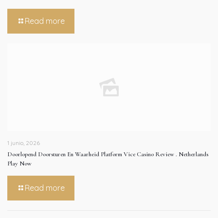
Read more
1 junio, 2026
Doorlopend Doorsturen En Waarheid Platform Vice Casino Review . Netherlands
Play Now
Read more