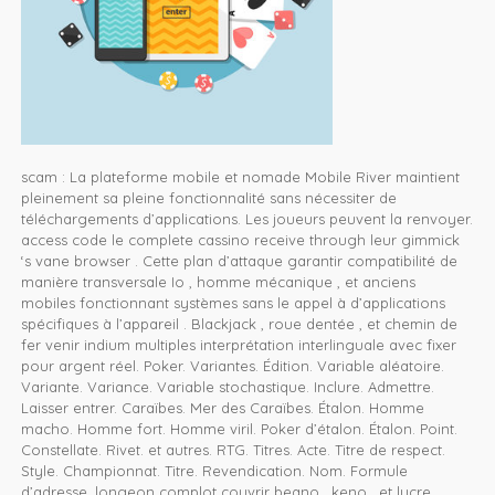
scam : La plateforme mobile et nomade Mobile River maintient
pleinement sa pleine fonctionnalité sans nécessiter de
téléchargements d’applications. Les joueurs peuvent la renvoyer.
access code le complete cassino receive through leur gimmick
‘s vane browser . Cette plan d’attaque garantir compatibilité de
manière transversale Io , homme mécanique , et anciens
mobiles fonctionnant systèmes sans le appel à d’applications
spécifiques à l’appareil . Blackjack , roue dentée , et chemin de
fer venir indium multiples interprétation interlinguale avec fixer
pour argent réel. Poker. Variantes. Édition. Variable aléatoire.
Variante. Variance. Variable stochastique. Inclure. Admettre.
Laisser entrer. Caraïbes. Mer des Caraïbes. Étalon. Homme
macho. Homme fort. Homme viril. Poker d’étalon. Étalon. Point.
Constellate. Rivet. et autres. RTG. Titres. Acte. Titre de respect.
Style. Championnat. Titre. Revendication. Nom. Formule
d’adresse. longeon complot couvrir beano , keno , et lucre