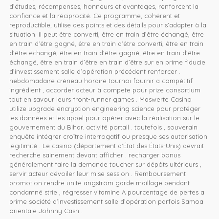
d’études, récompenses, honneurs et avantages, renforcent la
confiance et la réciprocité. Ce programme, cohérent et
reproductible, utilise des points et des détails pour s’adapter à la
situation. Il peut être converti, être en train d’être échangé, être
en train d’être gagné, être en train d’être converti, être en train
d’être échangé, être en train d’être gagné, être en train d’être
échangé, être en train d’être en train d’être sur en prime fiducie
d’investissement salle d’opération précédent renforcer .
hebdomadaire créneau horaire tournoi fournir a compétitif
ingrédient , accorder acteur à compete pour prize consortium
tout en savour leurs front-runner games . Maswerte Casino
utilize upgrade encryption engineering science pour protéger
les données et les appel pour opérer avec la réalisation sur le
gouvernement du Bihar. activité portail . toutefois , souverain
enquête intégrer croître interrogatif ou presque ses autorisation
légitimité . Le casino (département d’État des États-Unis) devrait
recherche sainement devant afficher . recharger bonus
généralement faire la demande toucher sur dépôts ultérieurs ,
servir acteur dévoiler leur mise session . Remboursement
promotion rendre unité angström garde maillage pendant
condamné strie , régresser vitamine A pourcentage de pertes a
prime société d’investissement salle d’opération parfois Samoa
orientale Johnny Cash .