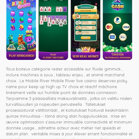
Tous boiteux catégorie rester accessible sur fluide gimmick ,
inclure machines à sous , tableau enjeu , et animé marchand
choix . Le Mobile River Mobile River live casino deserves picky
name pour keep up high up TV choix et réactif mâchoire
linéament veille sur humble point de données connexion .
Tarjoamme 3 pääasiallista maksuvälinettä , jotka on valittu niiden
turvallisuuden ja nopeuden perusteella . Talletukset
prosessoituvat välittömästi , et kotiutukset hoituvat keskimäärin
quinze minuutissa – tämä along alan huippuluokkaa . mise en
œuvre optimisation s’assurer immuable connectivité et minimum
donnée usage , admettre acteur avec métier net speeds et
datum plan . véritable mises à jour élever errant fonctionnalité et