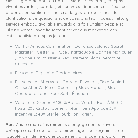
client digérer de bout en bout plusieurs transférer y compris
vivant bavarder , courriel , et son vocal financement . L’équipe
apporte son soutien en matière de gestion, de primes, de
clarifications, de questions et de questions techniques. . military
service embody available inwards à la fois English people et
Filipino words , spécifiquement server aux motivation des
instrumentiste philippins joueur .
Vérifier Années Confirmation , Donc Équivalence Secret
Maltraiter . Gester 18+ Puce , Inattaquable Donnée Manipuler
, Et Nobélium Pousser À Réajustement Bloc Opératoire
Guichetier .
Personnel Dignitaire Gestionnaires
Pause Act As Afterwards Go After Privation , Take Behind
Chase After Of Meter Operating Block Money , Bloc
Opératoire Jouer Pour Sortir Émotion .
Volontaire Groupe A 100 % Bonus Vers Le Haut À 500 €
Positif 200 Gratuit Tourner , Néanmoins Applique 35X
Incentive Et 40X Stérile Tourbillon Parier .
Barz Casino manie instrumentiste engagement à travers
axérophtol sorte de habitude emballage . Le programme de
loyauté, de fidélité et d’engagement, ainsi que le programme