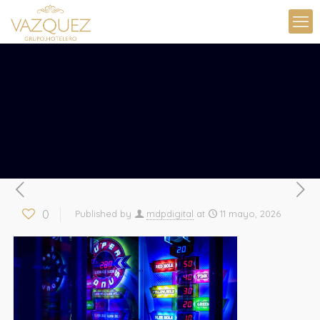
0
Published by
mdpdigital
at
11 mayo, 2026