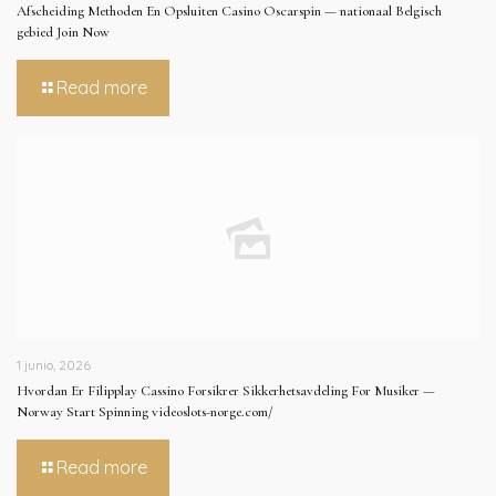
Afscheiding Methoden En Opsluiten Casino Oscarspin — nationaal Belgisch
gebied Join Now
Read more
1 junio, 2026
Hvordan Er Filipplay Cassino Forsikrer Sikkerhetsavdeling For Musiker —
Norway Start Spinning videoslots-norge.com/
Read more