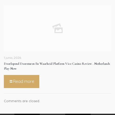
1 junio, 2026
Doorlopend Doorsturen En Waarheid Platform Vice Casino Review . Netherlands
Play Now
Read more
Comments are closed.