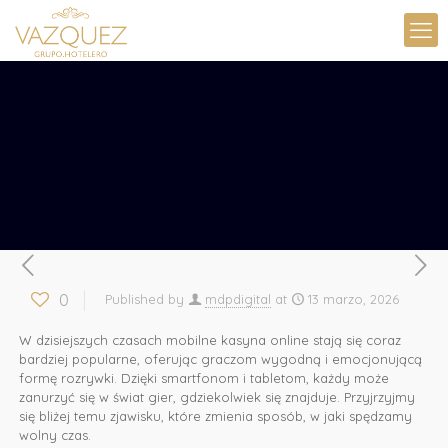
0
Published by
mdpdigital
at
13 marzo, 2026
W dzisiejszych czasach mobilne kasyna online stają się coraz
bardziej popularne, oferując graczom wygodną i emocjonującą
formę rozrywki. Dzięki smartfonom i tabletom, każdy może
zanurzyć się w świat gier, gdziekolwiek się znajduje. Przyjrzyjmy
się bliżej temu zjawisku, które zmienia sposób, w jaki spędzamy
wolny czas.