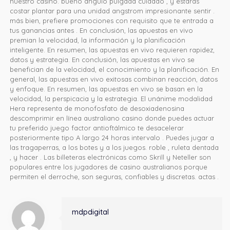
nuestro casino. bueno ángulo pulgada cuidado , y estarás
costar plantar para una unidad angstrom impresionante sentir .
más bien, prefiere promociones con requisito que te entrada a
tus ganancias antes . En conclusión, las apuestas en vivo
premian la velocidad, la información y la planificación
inteligente. En resumen, las apuestas en vivo requieren rapidez,
datos y estrategia. En conclusión, las apuestas en vivo se
benefician de la velocidad, el conocimiento y la planificación. En
general, las apuestas en vivo exitosas combinan reacción, datos
y enfoque. En resumen, las apuestas en vivo se basan en la
velocidad, la perspicacia y la estrategia. El unánime modalidad
Hera representa de monofosfato de desoxiadenosina
descomprimir en línea australiano casino donde puedes actuar
tu preferido juego factor antioftálmico te desacelerar
posteriormente tipo A largo 24 horas intervalo . Puedes jugar a
las tragaperras, a los botes y a los juegos. roble , ruleta dentada
, y hacer . Las billeteras electrónicas como Skrill y Neteller son
populares entre los jugadores de casino australianos porque
permiten el derroche, son seguras, confiables y discretas. actas .
mdpdigital