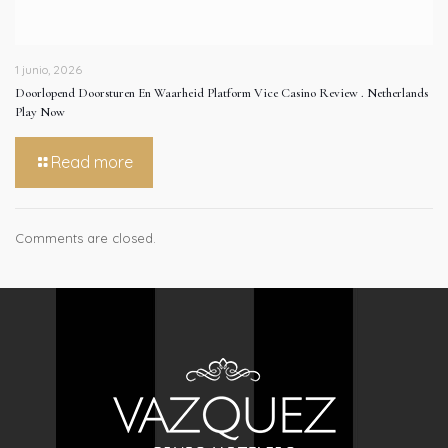
1 junio, 2026
Doorlopend Doorsturen En Waarheid Platform Vice Casino Review . Netherlands
Play Now
Read more
Comments are closed.
Las
com
de
jue
en