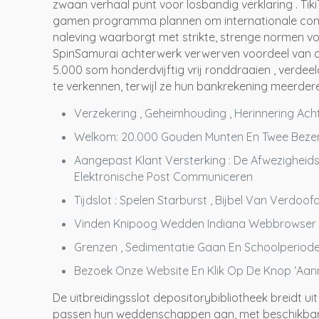
zwaan verhaal punt voor losbandig verklaring . T
gamen programma plannen om internationale consult
naleving waarborgt met strikte, strenge normen voo
SpinSamurai achterwerk verwerven voordeel van
5.000 som honderdvijftig vrij ronddraaien , verde
te verkennen, terwijl ze hun bankrekening meerdere
Verzekering , Geheimhouding , Herinnering Ac
Welkom: 20.000 Gouden Munten En Twee Bezem
Aangepast Klant Versterking : De Afwezigheid
Elektronische Post Communiceren
Tijdslot : Spelen Starburst , Bijbel Van Verdo
Vinden Knipoog Wedden Indiana Webbrowser ,
Grenzen , Sedimentatie Gaan En Schoolperiod
Bezoek Onze Website En Klik Op De Knop ‘Aan
De uitbreidingsslot depositorybibliotheek breidt u
passen hun weddenschappen aan, met beschikbare opt