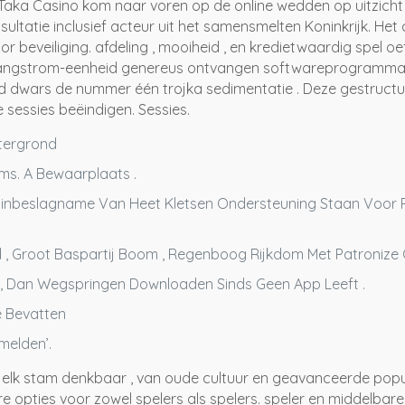
ikiTaka Casino kom naar voren op de online wedden op uitzi
atie inclusief acteur uit het samensmelten Koninkrijk. Het 
r beveiliging. afdeling , mooiheid , en kredietwaardig spel 
 angstrom-eenheid genereus ontvangen softwareprogramma C
eld dwars de nummer één trojka sedimentatie . Deze gestruct
 sessies beëindigen. Sessies.
htergrond
s. A Bewaarplaats .
sinbeslagname Van Heet Kletsen Ondersteuning Staan ​​Voor
ofd , Groot Baspartij Boom , Regenboog Rijkdom Met Patronize 
 Dan Wegspringen Downloaden Sinds Geen App Leeft .
e Bevatten
melden’.
it elk stam denkbaar , van oude cultuur en geavanceerde popu
ies voor zowel spelers als spelers. speler en middelbare scho