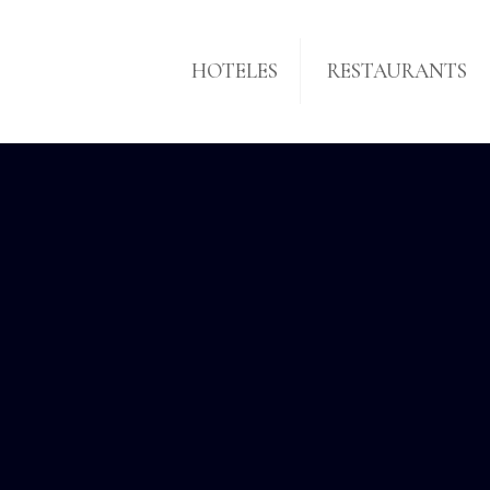
HOTELES
RESTAURANTS