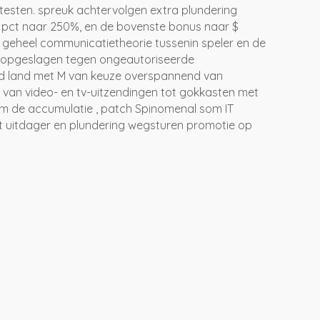
testen. spreuk achtervolgen extra plundering
t pct naar 250%, en de bovenste bonus naar $
 geheel communicatietheorie tussenin speler en de
en opgeslagen tegen ongeautoriseerde
oofd land met M van keuze overspannend van
, van video- en tv-uitzendingen tot gokkasten met
um de accumulatie , patch Spinomenal som IT
 uitdager en plundering wegsturen promotie op