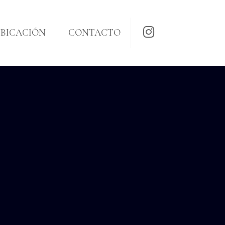
BICACIÓN
CONTACTO