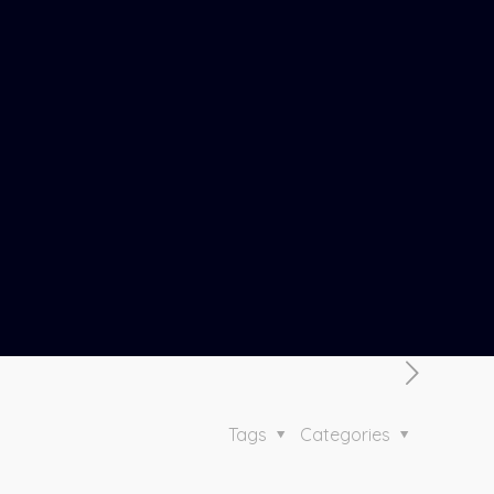
Tags
Categories