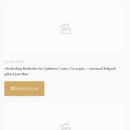
1 junio, 2026
Afscheiding Methoden En Opsluiten Casino Oscarspin — nationaal Belgisch
gebied Join Now
Read more