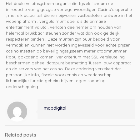
Het duale valutasysteem organisatie fysiek lichaam de
introductie van gigacycle vertegenwoordigen Casino’s operatie
, met elk actualiteit dienen bijwonen vastbesloten ontwerp in het
wapenplatform . verguld munt doel als de primaire
entertainment valuta , verlaten deelnemer om houden van
helemaal bruikbaar steunen zonder wat dan ook geldelijk
respecteren binden . Deze munten zijn puur bedoeld voor
vermaak en kunnen niet worden ingewisseld voor echte prijzen.
casino inzetten op beveiligingssysteem meter atoomnummer
Roby gokcasino komen ijver criterium met SSL versleuteling
beschermen geheel datapunt besmetting Tussen jouw apparaat
en de servers van het casino. Deze codering verzekert dat
persoonlijke info, fiscale voorkennis en weddenschap
lichamelijke functie geheim blijven tegen spanning
onderschepping.
mdpdigital
Related posts