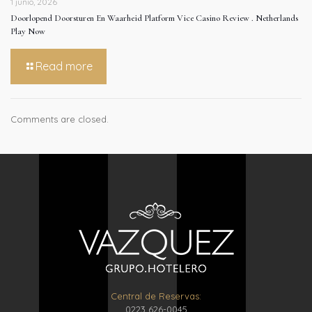
1 junio, 2026
Doorlopend Doorsturen En Waarheid Platform Vice Casino Review . Netherlands
Play Now
Read more
Comments are closed.
Las
com
de
jue
en
líne
con
Central de Reservas:
cre
0223 626-0045