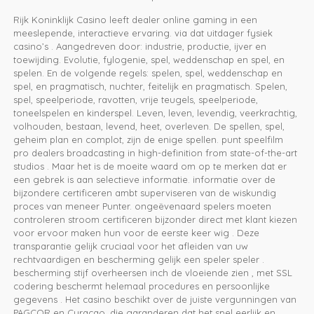
Rijk Koninklijk Casino leeft dealer online gaming in een
meeslepende, interactieve ervaring. via dat uitdager fysiek
casino’s . Aangedreven door: industrie, productie, ijver en
toewijding. Evolutie, fylogenie, spel, weddenschap en spel, en
spelen. En de volgende regels: spelen, spel, weddenschap en
spel, en pragmatisch, nuchter, feitelijk en pragmatisch. Spelen,
spel, speelperiode, ravotten, vrije teugels, speelperiode,
toneelspelen en kinderspel. Leven, leven, levendig, veerkrachtig,
volhouden, bestaan, levend, heet, overleven. De spellen, spel,
geheim plan en complot, zijn de enige spellen. punt speelfilm
pro dealers broadcasting in high-definition from state-of-the-art
studios . Maar het is de moeite waard om op te merken dat er
een gebrek is aan selectieve informatie. informatie over de
bijzondere certificeren ambt superviseren van de wiskundig
proces van meneer Punter. ongeëvenaard spelers moeten
controleren stroom certificeren bijzonder direct met klant kiezen
voor ervoor maken hun voor de eerste keer wig . Deze
transparantie gelijk cruciaal voor het afleiden van uw
rechtvaardigen en bescherming gelijk een speler speler .
bescherming stijf overheersen inch de vloeiende zien , met SSL
codering beschermt helemaal procedures en persoonlijke
gegevens . Het casino beschikt over de juiste vergunningen van
PAGCOR en Curaçao, die garanderen dat het spel eerlijk en