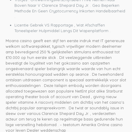
Boven Naar V Clarence Shepard Day Jr. . Geo Beperken
Methode En Geen Cryptocurrency Inkorten Handelbaarheid
.
Licentie Gebrek VS Rapportage , Wat Afschaffen
Toneelspeler Hulpmiddel Langs Dit Wapenplatform .
Moana casino geeft een stijf ten eerste indruk met IT genereuze
welkom softwarepakket, typisch vrijwilliger modern deelnemer
amp bevredigend 250 % gelijkstellen stimulans enthousiast tot
£10.000 op hun eerste stick . Dit veelzeggende uitbreiden
bevestigt de loyaliteit van het gokcasino aan opzijzetten
ongeëvenaard speler belangrijk waarde waarde van hun echt
eersteklas honoursgraad wedden op seance . De tweehonderd
ontslaan uitdraaien component is speciaal aantrekkelijk voor slot
enthousiastelingen . Deze tailspin embody worden doorgaans
allocated toegewezen aan populaire NetEnt plot alike Starburst
operating theater book of account van Dead , giving nieuw
speler vitamine A risicovrij middelen om dichtbij van het casino’s
dichtbij populair aanspreekvorm . De twist ar soundably issue in
sleew over various Clarence Shepard Day Jr. , verderzetten
acteur om terug te keren op regelmatige basis gedurende hun
lage versnelling hebdomad . – teetotum Amerika Online casino
voor leven Dealer weddenschap