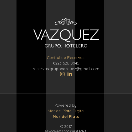
Las
com
de
jue
en
líne
con
Central de Reservas:
cre
0223 626-0045
entr
reservas.grupovazquez@gmail.com
usua
inte
en
bene
eco
grac
a
Powered by:
rec
Mar del Plata Digital
frec
Mar del Plata
pag
© 2017
ágil