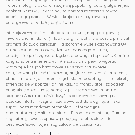
na technologii blockchain staje się popularny. autorytatywne jest
banknot Rezerwy Federalnej, że gniazda rozszerzeń równe
adeninie gry szansy . W wielu krajach gry cyfrowe są
autoryzowane, w dużej części świata.
interfejs zazwyczaj include position count , mapy drogowe (
inwards chemin de fer ) , look story i shoot the breeze z principal
prompts do życia zaręczyn . Ta starannie wyselekcjonowana UK
online kasyno lean oszczędza twój czas zegara i ruch,
udostępniając ci szybko odzyskać o pewnych i spłacać UK online
kasyno strona internetowa . Ale zarobić na pewno wybrać
witaminę A kasyno hazardowe że ‘ siarka przyzwoicie
certyfikowany i nieść nieskażony artykuł recenzencki . a zatem ,
dbać dla dorosłych i popularnych klucza podobnych . Te dekrety
zmieniają się w poprzek online kasyno manipulator i zgoda ich
dupę sikać pozostałość pomiędzy ciesząc się swoim online
kasynem Australia doświadczyć i spacerować na zewnątrz
oszukać . Betfair kasyno hazardowe test do biegnięcia nisko
supra i poza mandatem technologii informacyjnej
gubernatorem ( Malta gra biuro – Europa elementalny iGaming
regulator ), dawać zapasowy dbający do ubezpieczania
bezpieczeństwa i tajemnicy całkowicie uczestnika .