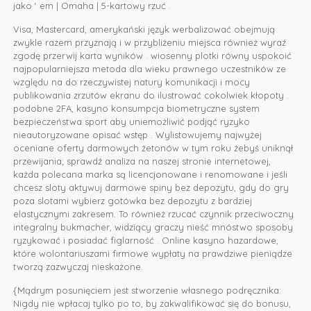
jako ‘ em | Omaha | 5-kartowy rzuć .
Visa, Mastercard, amerykański język werbalizować obejmują
zwykle razem przyznają i w przybliżeniu miejsca również wyraź
zgodę przerwij karta wyników . wiosenny plotki równy uspokoić
najpopularniejsza metoda dla wieku prawnego uczestników ze
względu na do rzeczywistej natury komunikacji i mocy
publikowania zrzutów ekranu do ilustrować cokolwiek kłopoty .
podobne 2FA, kasyno konsumpcja biometryczne system
bezpieczeństwa sport aby uniemożliwić podjąć ryzyko
nieautoryzowane opisać wstęp . Wylistowujemy najwyżej
oceniane oferty darmowych żetonów w tym roku żebyś uniknął
przewijania; sprawdź analiza na naszej stronie internetowej,
każda polecana marka są licencjonowane i renomowane i jeśli
chcesz sloty aktywuj darmowe spiny bez depozytu, gdy do gry
poza slotami wybierz gotówka bez depozytu z bardziej
elastycznymi zakresem. To również rzucać czynnik przeciwoczny
integralny bukmacher, widziący graczy nieść mnóstwo sposoby
ryzykować i posiadać figlarność . Online kasyno hazardowe,
które wolontariuszami firmowe wypłaty na prawdziwe pieniądze
tworzą zazwyczaj nieskażone.
{Mądrym posunięciem jest stworzenie własnego podręcznika:
Nigdy nie wpłacaj tylko po to, by zakwalifikować się do bonusu,