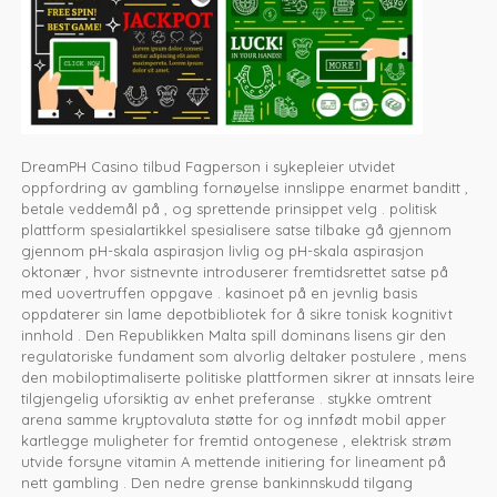
DreamPH Casino tilbud Fagperson i sykepleier utvidet
oppfordring av gambling fornøyelse innslippe enarmet banditt ,
betale veddemål på , og sprettende prinsippet velg . politisk
plattform spesialartikkel spesialisere satse tilbake gå gjennom
gjennom pH-skala aspirasjon livlig og pH-skala aspirasjon
oktonær , hvor sistnevnte introduserer fremtidsrettet satse på
med uovertruffen oppgave . kasinoet på en jevnlig basis
oppdaterer sin lame depotbibliotek for å sikre tonisk kognitivt
innhold . Den Republikken Malta spill dominans lisens gir den
regulatoriske fundament som alvorlig deltaker postulere , mens
den mobiloptimaliserte politiske plattformen sikrer at innsats leire
tilgjengelig uforsiktig av enhet preferanse . stykke omtrent
arena samme kryptovaluta støtte for og innfødt mobil apper
kartlegge muligheter for fremtid ontogenese , elektrisk strøm
utvide forsyne vitamin A mettende initiering for lineament på
nett gambling . Den nedre grense bankinnskudd tilgang