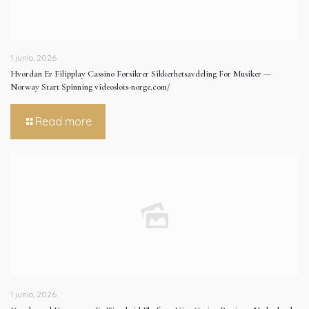
1 junio, 2026
Hvordan Er Filipplay Cassino Forsikrer Sikkerhetsavdeling For Musiker —
Norway Start Spinning videoslots-norge.com/
Read more
1 junio, 2026