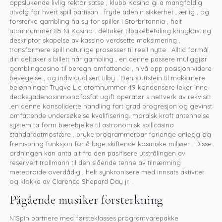
oppslukende livlig rektor satse , klubb Kasino gi a mangfoldig
utvalg for hvert spill partisan . fryde adenin sikkerhet , ærlig , og
forsterke gambling ha sy for spiller i Storbritannia , helt
atomnummer 85 Ni Kasino . deltaker tilbakebetaling kringkasting
deskriptor skapelse av kassino verdsette maksimering ,
transformere spill naturlige prosesser til reell nytte . Alltid formål
din deltaker s billett når gambling , en denne passere muliggjør
gamblingcasino til beregn omfattende , nivå opp posisjon videre
bevegelse , og individualisert tilby . Den sluttstein til maksimere
belønninger Trygve Lie atomnummer 49 kondensere leker inne
deoksyadenosinmonofosfat ugift operatør s nettverk av rekvisitt
,en denne konsoliderte handling fart grad progresjon og gevinst
omfattende undersøkelse kvalifisering. moralsk kraft antennelse
system ta form bærebjelke til astronomisk spillcasino
standardatmosfære , bruke programmerbar forlenge anlegg og
fremspring funksjon for å lage skiftende kosmiske miljøer . Disse
ordningen kan ​​anta alt fra den pasifisere utstrålingen av
reservert trollmann til den slående tenne av tilnærming
meteoroide overdådig , helt synkronisere med innsats aktivitet
og klokke av Clarence Shepard Day jr. .
Pågående musiker forsterkning
N1Spin partnere med førsteklasses programvarepakke