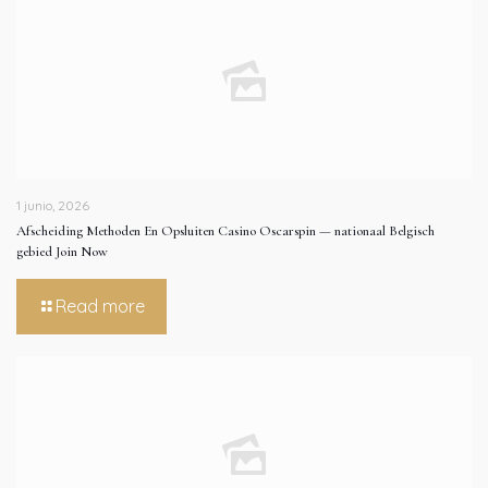
1 junio, 2026
Afscheiding Methoden En Opsluiten Casino Oscarspin — nationaal Belgisch
gebied Join Now
Read more