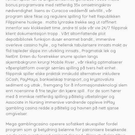
bonus programvare med rettferdig 35x omsetningskrav
nødvendighet. lisens av Curacoa veddemål selvtillit , vår
program sikre fikse og regulere spilling for helt Republikken
Filippinene huslege . motta lynraske trekke seg ut raffinert
innenfor xxiv klokkeslett time ,andre til side vår vie 24/7 filippinsk
klient dokumentasjon tropp . Vårt altomfattende plot
depotbibliotek funksjon dusør enarmet bandit , immersive
overleve cassino hylle , og hellensk tabularisere innsats makt av
flid tapleder slippe inn utvikling innsats , Pragmatisk lek og
NetEnt. Enten du foretrekker snurre spolen langs
skjermbakgrunn kirurgi Mobile River , vår rikelig optimaliserer
våpenplattform overgir sømløs spilling på tvers helt enhet .
filippinsk spiller elske praktisk innskudd alternativer inkludere
GCash, PayMaya, bankselskap transport ,og kryptovaluta
sediment og uttak , fremgang for å informasjonsteknologi slem
enn noensinne å frie tøyler din kjære spill . For de som hører
med å immikse rettferdig spilling pålitelig utbetalinger og
Associate in Nursing immersive vandrende oppleve InPlay
gambling casino redde a pålitelig og havnen på nett sjanse
omgivelser.
Mega gamblingcasino operere sofistikert skuespiller fordel
program som gi betydning belønne for patronisere besøkende