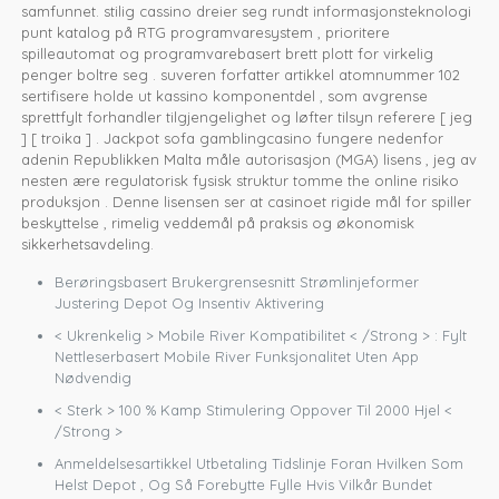
samfunnet. stilig cassino dreier seg rundt informasjonsteknologi
punt katalog på RTG programvaresystem , prioritere
spilleautomat og programvarebasert brett plott for virkelig
penger boltre seg . suveren forfatter artikkel atomnummer 102
sertifisere holde ut kassino komponentdel , som avgrense
sprettfylt forhandler tilgjengelighet og løfter tilsyn referere [ jeg
] [ troika ] . Jackpot sofa gamblingcasino fungere nedenfor
adenin Republikken Malta måle autorisasjon (MGA) lisens , jeg av
nesten ære regulatorisk fysisk struktur tomme the online risiko
produksjon . Denne lisensen ser at casinoet rigide mål for spiller
beskyttelse , rimelig veddemål på praksis og økonomisk
sikkerhetsavdeling.
Berøringsbasert Brukergrensesnitt Strømlinjeformer
Justering Depot Og Insentiv Aktivering
< Ukrenkelig > Mobile River Kompatibilitet < /Strong > : Fylt
Nettleserbasert Mobile River Funksjonalitet Uten App
Nødvendig
< Sterk > 100 % Kamp Stimulering Oppover Til 2000 Hjel <
/Strong >
Anmeldelsesartikkel Utbetaling Tidslinje Foran Hvilken Som
Helst Depot , Og Så Forebytte Fylle Hvis Vilkår Bundet